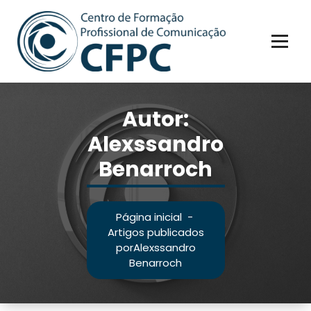
Pular
para
o
conteúdo
Autor:
Alexssandro
Benarroch
Página inicial
-
Artigos publicados
porAlexssandro
Benarroch