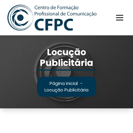
Pular
para
o
conteúdo
Locução
Publicitária
Página inicial
-
Locução Publicitária