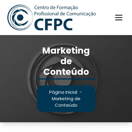
Pular
para
o
conteúdo
Marketing
de
Conteúdo
Página inicial
-
Marketing de
Conteúdo