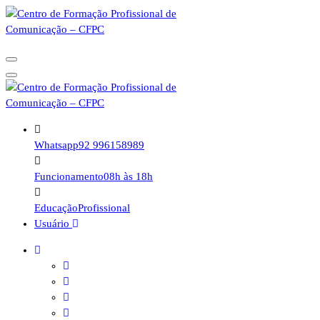
Pular
para
o
conteúdo
Whatsapp
92 996158989
Funcionamento
08h às 18h
Educação
Profissional
Usuário