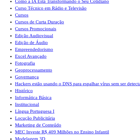
Como a IA Está Transformando o Seu Cotidiano
Curso Técnico em Rádio e Televisão
Cursos
Cursos de Curta Duração
Cursos Promocionais
Edição Audiovisual
Edição de Áudio
Empreendedorismo
Excel Avançado
Fotografia
Geoprocessamento
Governança
Hackers estão usando o DNS para espalhar vírus sem ser detect
Histórico
Informática Básica
Institucional
Língua Portuguesa I
Locução Publicitária
Marketing de Conteúdo
MEC Investe R$ 409 Milhões no Ensino Infantil
Modelagem 3D