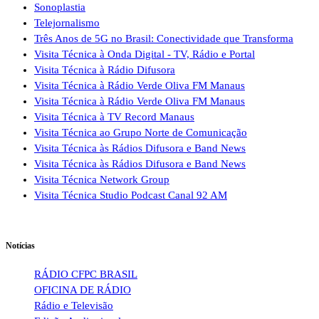
Sonoplastia
Telejornalismo
Três Anos de 5G no Brasil: Conectividade que Transforma
Visita Técnica à Onda Digital - TV, Rádio e Portal
Visita Técnica à Rádio Difusora
Visita Técnica à Rádio Verde Oliva FM Manaus
Visita Técnica à Rádio Verde Oliva FM Manaus
Visita Técnica à TV Record Manaus
Visita Técnica ao Grupo Norte de Comunicação
Visita Técnica às Rádios Difusora e Band News
Visita Técnica às Rádios Difusora e Band News
Visita Técnica Network Group
Visita Técnica Studio Podcast Canal 92 AM
Notícias
RÁDIO CFPC BRASIL
OFICINA DE RÁDIO
Rádio e Televisão