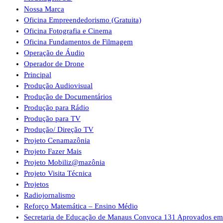
Nossa Marca
Oficina Empreendedorismo (Gratuita)
Oficina Fotografia e Cinema
Oficina Fundamentos de Filmagem
Operação de Áudio
Operador de Drone
Principal
Produção Audiovisual
Produção de Documentários
Produção para Rádio
Produção para TV
Produção/ Direção TV
Projeto Cenamazônia
Projeto Fazer Mais
Projeto Mobiliz@mazônia
Projeto Visita Técnica
Projetos
Radiojornalismo
Reforço Matemática – Ensino Médio
Secretaria de Educação de Manaus Convoca 131 Aprovados em 