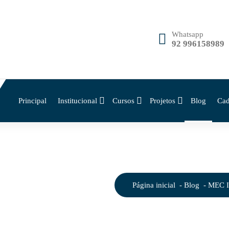
Whatsapp
92 996158989
Principal
Institucional
Cursos
Projetos
Blog
Cad
s no Ensino
Página inicial
-
Blog
-
MEC In