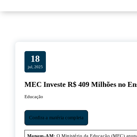
18
jul, 2025
MEC Investe R$ 409 Milhões no Ens
Educação
Confira a matéria completa
Manaus-AM:
O Ministério da Educação (MEC) anunc