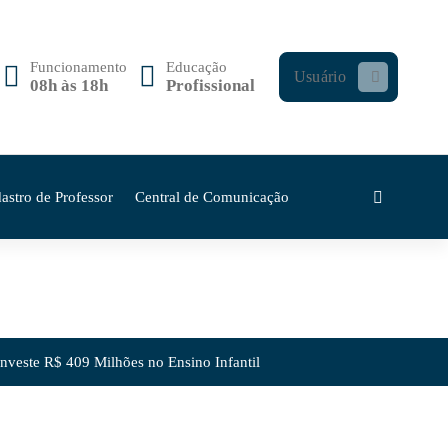
Funcionamento
Educação
Usuário
08h às 18h
Profissional
astro de Professor
Central de Comunicação
veste R$ 409 Milhões no Ensino Infantil