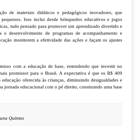
ição de materiais didáticos e pedagógicos inovadores, que
s pequenos. Isso inclui desde brinquedos educativos e jogos
ísticas, tudo pensado para promover um aprendizado divertido e
para o desenvolvimento de programas de acompanhamento e
ucação monitorem a efetividade das ações e façam os ajustes
omisso com a educação de base, entendendo que investir no
mais promissor para o Brasil. A expectativa é que os R$ 409
 educação oferecida às crianças, diminuindo desigualdades e
ua jornada educacional com o pé direito, construindo uma base
runa Quintas